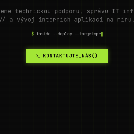
jeme technickou podporu, správu IT inf
// a vývoj interních aplikací na míru
$
in
KONTAKTUJTE_NÁS()