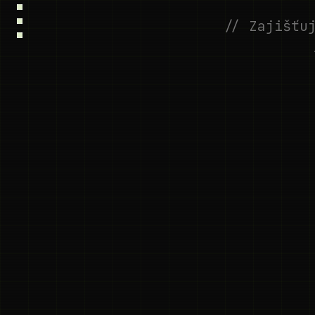
Proč my
Klienti
// Zajišťu
Kontakt